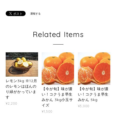
通報する
Related Items
レモン3kg ※12月
のレモンはほんの
【今が旬】味が濃
【今が旬】味が濃
り緑がかっていま
い！コクうま早生
い！コクうま早生
す
みかん 3kg小玉サ
みかん 5kg
¥2,200
イズ
¥3,000
¥1,500