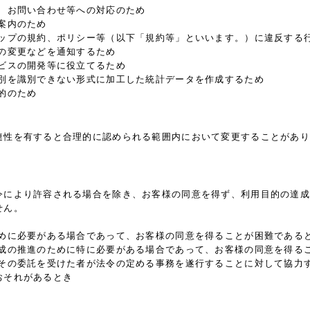
内、お問い合わせ等への対応のため
案内のため
ョップの規約、ポリシー等（以下「規約等」といいます。）に違反する
の変更などを通知するため
ビスの開発等に役立てるため
個別を識別できない形式に加工した統計データを作成するため
的のため
連性を有すると合理的に認められる範囲内において変更することがあり
令により許容される場合を除き、お客様の同意を得ず、利用目的の達成
せん。
ために必要がある場合であって、お客様の同意を得ることが困難である
育成の推進のために特に必要がある場合であって、お客様の同意を得る
はその委託を受けた者が法令の定める事務を遂行することに対して協力
おそれがあるとき