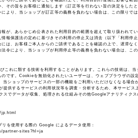
い、その旨をお客様に通知します（訂正等を行わない旨の決定をしたと
令により、当ショップが訂正等の義務を負わない場合は、この限りでは
情報が、あらかじめ公表された利用目的の範囲を超えて取り扱われてい
人情報保護法の定めに基づきその利用の停止又は消去（以下「利用停止
合には、お客様ご本人からのご請求であることを確認の上で、遅滞なく
の法令により、当ショップが利用停止等の義務を負わない場合は、この
ie及びこれに類する技術を利用することがあります。これらの技術は、
です。Cookieを無効化されたいユーザーは、ウェブブラウザの設定
ると、当ショップのサービスの一部の機能をご利用いただけなくなる場合
供するサービスの利用状況等を調査・分析するため、本サービス上に Goo
ィクスでデータが収集、処理される仕組みその他Googleアナリティ
/jp.html
プリを使用する際の Google によるデータ使用：
s/partner-sites?hl=ja