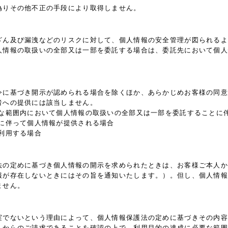
偽りその他不正の手段により取得しません。
ざん及び漏洩などのリスクに対して、個人情報の安全管理が図られるよ
人情報の取扱いの全部又は一部を委託する場合は、委託先において個人
令に基づき開示が認められる場合を除くほか、あらかじめお客様の同意
者への提供には該当しません。
要な範囲内において個人情報の取扱いの全部又は一部を委託することに
継に伴って個人情報が提供される場合
利用する場合
法の定めに基づき個人情報の開示を求められたときは、お客様ご本人か
報が存在しないときにはその旨を通知いたします。）。但し、個人情報
ません。
実でないという理由によって、個人情報保護法の定めに基づきその内容
人からのご請求であることを確認の上で、利用目的の達成に必要な範囲