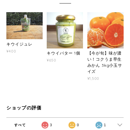
キウイジュレ
¥400
キウイバター 1個
【今が旬】味が濃
い！コクうま早生
¥650
みかん 3kg小玉サ
イズ
¥1,500
ショップの評価
すべて
3
0
1