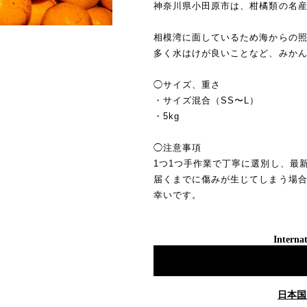
神奈川県小田原市は、柑橘類の名
相模湾に面しているため海からの
多く水はけが良いことなど、みか
◯サイズ、重さ
・サイズ混合（SS〜L）
・5kg
◯注意事項
1つ1つ手作業で丁寧に選別し、最
届くまでに傷みが生じてしまう場
幸いです。
Internat
日本国