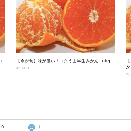
小
【今が旬】味が濃い！コクうま早生みかん 10kg
【
か
¥5,400
¥5
0
1