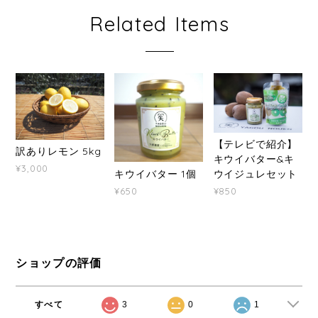
Related Items
【テレビで紹介】
訳ありレモン 5kg
キウイバター&キ
¥3,000
キウイバター 1個
ウイジュレセット
¥650
¥850
ショップの評価
すべて
3
0
1