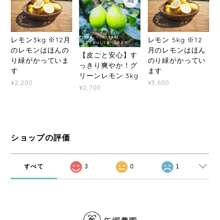
レモン3kg ※12月
レモン 5kg ※12
のレモンはほんの
月のレモンはほん
【皮ごと安心】す
り緑がかっていま
のり緑がかってい
っきり爽やか！グ
す
ます
リーンレモン 3kg
¥2,200
¥3,600
¥2,700
ショップの評価
すべて
3
0
1