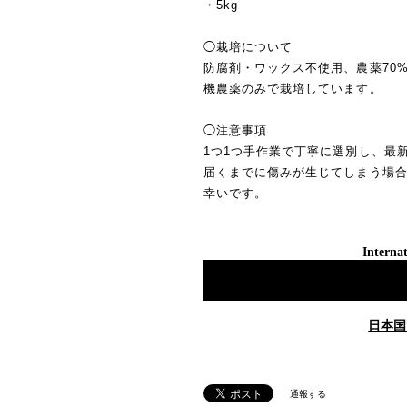
・5kg
◯栽培について
防腐剤・ワックス不使用、農薬70
機農薬のみで栽培しています。
◯注意事項
1つ1つ手作業で丁寧に選別し、最
届くまでに傷みが生じてしまう場
幸いです。
Internat
日本国
通報する