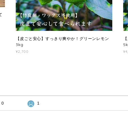
て
【皮ごと安心】すっきり爽やか！グリーンレモン
【
3kg
5
¥2,700
¥4
0
1