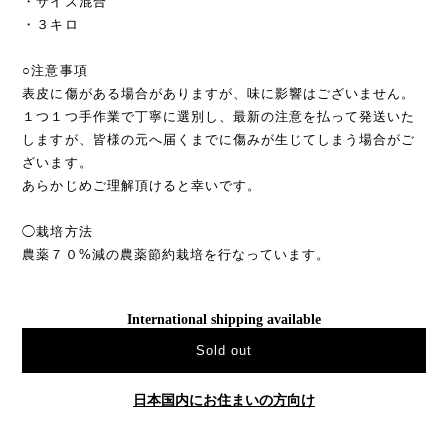
・サイズ混合
・３キロ
○注意事項
表皮に傷がある場合がありますが、味に影響はございません。
１つ１つ手作業で丁寧に選別し、最新の注意を払って発送いた
しますが、皆様の元へ届くまでに傷みが生じてしまう場合がご
ざいます。
あらかじめご理解頂けると幸いです。
◯栽培方法
農薬７０%減の農薬節約栽培を行なっています。
International shipping available
Sold out
日本国内にお住まいの方向け